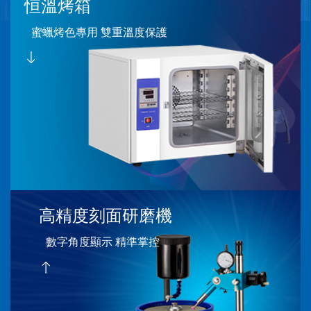
恒溫烤箱
蜜蠟烤色專用 雙重溫度保護
高精度刻面研磨機
數字角度顯示 精準掌控