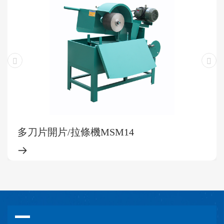
多刀片開片/拉條機MSM14