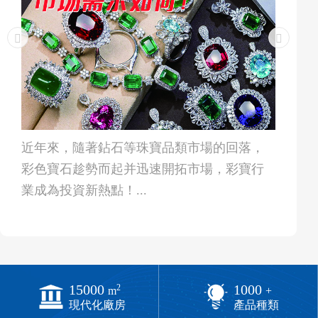
近年來，隨著鉆石等珠寶品類市場的回落，
彩色寶石趁勢而起并迅速開拓市場，彩寶行
業成為投資新熱點！...
15000
1000
2
m
+
現代化廠房
產品種類