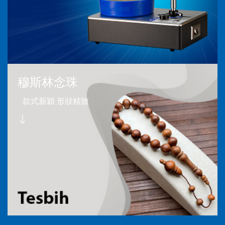
穆斯林念珠
款式新穎 形狀精致