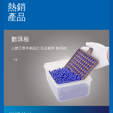
熱銷
產品
數珠板
人體工學手柄設計 孔位精準 無毛刺
拋光羊毛輪
不銹鋼珠寶鏟