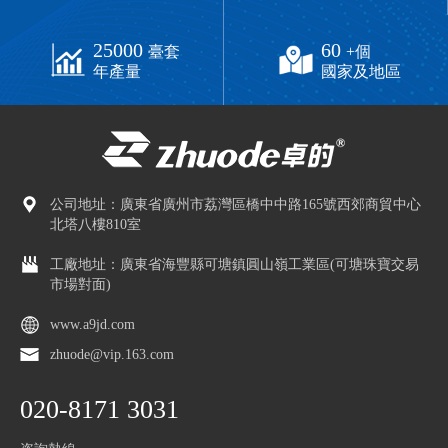
25000
60
臺套
+個
年產量
國家及地區
公司地址：廣東省廣州市荔灣區橋中中路165號西郊商貿中心
北塔八樓810室
工廠地址：廣東省海豐縣可塘鎮圓山嶺工業區(可塘珠寶交易
市場對面)
www.a9jd.com
zhuode@vip.163.com
020-8171 3031